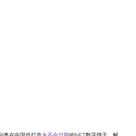
利奥在中国也打造
永不会过期
的NFT数字饼干，解