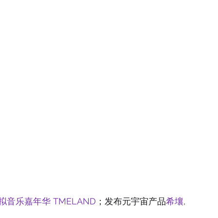
拟音乐嘉年华 TMELAND
；发布元宇宙产品
希壤
,